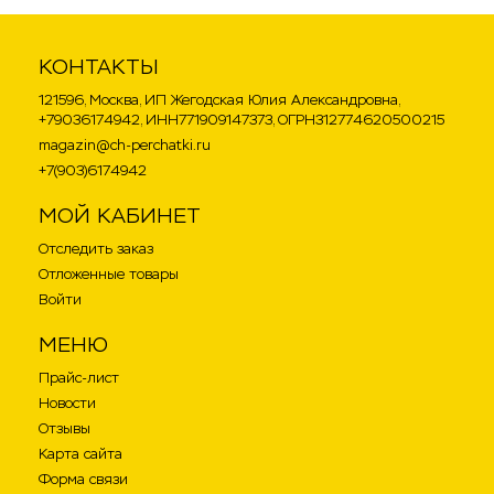
КОНТАКТЫ
121596, Москва, ИП Жегодская Юлия Александровна,
+79036174942, ИНН771909147373, ОГРН312774620500215
magazin@ch-perchatki.ru
+7(903)6174942
МОЙ КАБИНЕТ
Отследить заказ
Отложенные товары
Войти
МЕНЮ
Прайс-лист
Новости
Отзывы
Карта сайта
Форма связи