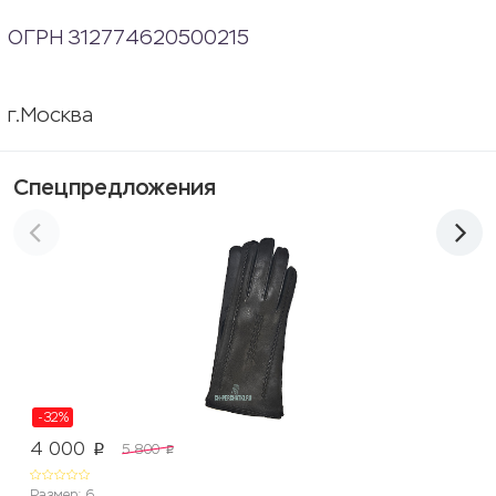
ОГРН 312774620500215
г.Москва
Спецпредложения
-32%
4 000
5 800
p
p
Размер: 6