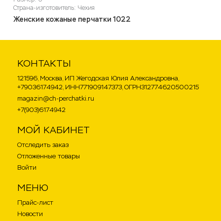
Страна-изготовитель: Чехия
Женские кожаные перчатки 1022
КОНТАКТЫ
121596, Москва, ИП Жегодская Юлия Александровна,
+79036174942, ИНН771909147373, ОГРН312774620500215
magazin@ch-perchatki.ru
+7(903)6174942
МОЙ КАБИНЕТ
Отследить заказ
Отложенные товары
Войти
МЕНЮ
Прайс-лист
Новости