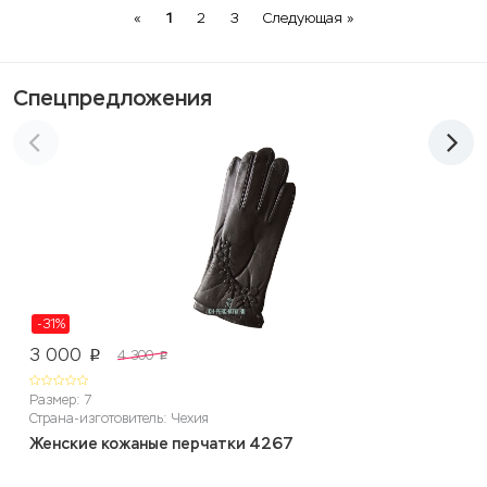
Previous
Next
«
1
2
3
Следующая »
Спецпредложения
-31%
3 000
4 300
p
p
Размер: 7
Страна-изготовитель: Чехия
Женские кожаные перчатки 4267