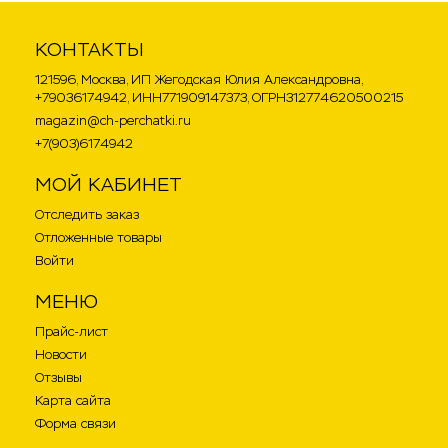
КОНТАКТЫ
121596, Москва, ИП Жегодская Юлия Александровна,
+79036174942, ИНН771909147373, ОГРН312774620500215
magazin@ch-perchatki.ru
+7(903)6174942
МОЙ КАБИНЕТ
Отследить заказ
Отложенные товары
Войти
МЕНЮ
Прайс-лист
Новости
Отзывы
Карта сайта
Форма связи