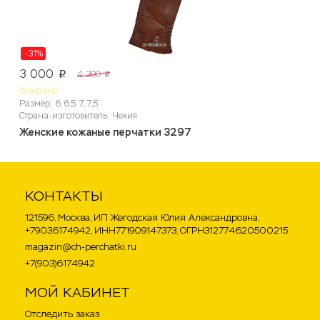
-31%
3 000
4 300
p
p
Размер: 6, 6,5, 7, 7,5
Страна-изготовитель: Чехия
Женские кожаные перчатки 3297
КОНТАКТЫ
121596, Москва, ИП Жегодская Юлия Александровна,
+79036174942, ИНН771909147373, ОГРН312774620500215
magazin@ch-perchatki.ru
+7(903)6174942
МОЙ КАБИНЕТ
Отследить заказ