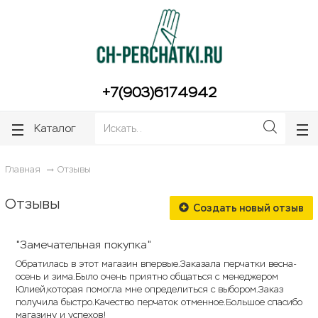
ose
ose
+7(903)6174942
Каталог
Главная
Отзывы
Отзывы
Создать новый отзыв
"Замечательная покупка"
Обратилась в этот магазин впервые.Заказала перчатки весна-
осень и зима.Было очень приятно общаться с менеджером
Юлией,которая помогла мне определиться с выбором.Заказ
получила быстро.Качество перчаток отменное.Большое спасибо
магазину и успехов!