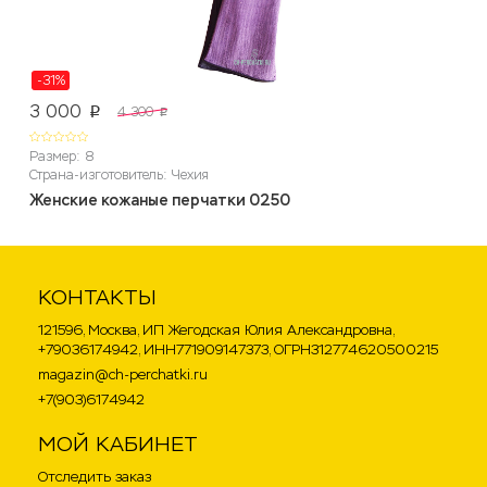
-31%
3 000
4 300
p
p
Размер: 8
Страна-изготовитель: Чехия
Женские кожаные перчатки 0250
КОНТАКТЫ
121596, Москва, ИП Жегодская Юлия Александровна,
+79036174942, ИНН771909147373, ОГРН312774620500215
magazin@ch-perchatki.ru
+7(903)6174942
МОЙ КАБИНЕТ
Отследить заказ