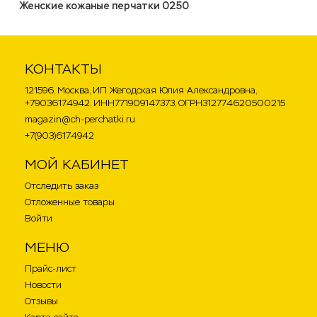
Женские кожаные перчатки 0250
КОНТАКТЫ
121596, Москва, ИП Жегодская Юлия Александровна,
+79036174942, ИНН771909147373, ОГРН312774620500215
magazin@ch-perchatki.ru
+7(903)6174942
МОЙ КАБИНЕТ
Отследить заказ
Отложенные товары
Войти
МЕНЮ
Прайс-лист
Новости
Отзывы